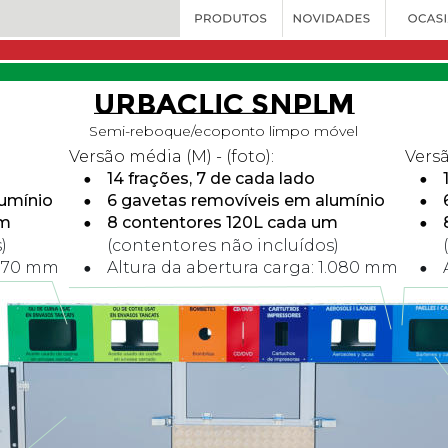
URBACLIC SNPLM
Semi-reboque/ecoponto limpo móvel
Versão média (M) - (foto):
Versã
•
14 frações, 7 de cada lado
•
lumínio
•
6 gavetas removíveis em alumínio
•
m  
•
8 contentores 120L cada um 
•
)
(contentores não incluídos)
.170 mm 
•
Altura da abertura carga: 1.080 mm 
•