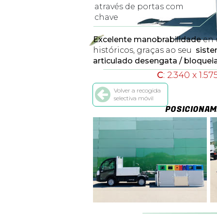
através de portas com 
chave
Excelente manobrabilidade 
en 
históricos, graças ao seu  
siste
articulado desengata / bloqueia
C
: 2.340 x 1.5
Volver a recogida 
selectiva móvil
POSICIONAM