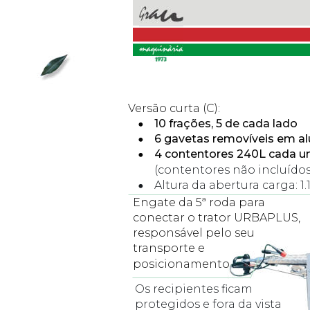
Versão curta (C):
•
10 frações, 5 de cada lado
•
6 gavetas removíveis em a
•
4 contentores 240L cada u
(contentores não incluídos
•
Altura da abertura carga: 1
Engate da 5ª roda para 
conectar o trator URBAPLUS, 
responsável pelo seu 
transporte e 
posicionamento
Os recipientes ficam 
protegidos e fora da vista 